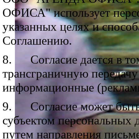
ОФИСА" использует персо
указанных целях и способ
Соглашению.
8. Согласие дается в то
трансграничную передачу
информационные (реклам
9. Согласие может быть 
субъектом персональных 
путем направления письм