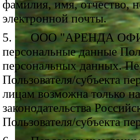
фамилия, имя, отчество, 
электронной почты.
5. ООО "АРЕНДА ОФИСА"
персональные данные Пол
персональных данных. Пе
Пользователя/субъекта п
лицам возможна только н
законодательства Российс
Пользователя/субъекта пе