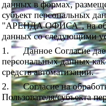
данных в формах, размеще
субъект персональных да
"АРЕНДА ОФИСА", на обр
данных со следующими у
1. Данное Согласие дает
персональных данных как 
средств автоматизации.
2. Согласие на обработ
Пользователя/субъекта пе