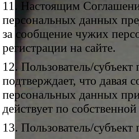
11. Настоящим Соглашени
персональных данных пре
за сообщение чужих перс
регистрации на сайте.
12. Пользователь/субъект
подтверждает, что давая с
персональных данных при 
действует по собственной 
13. Пользователь/субъект