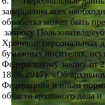
6. Персональные данные
завершения всех необход
обработка может быть пр
запросу Пользователя/суб
Хранение персональных д
бумажных носителях, осу
Федеральному закону от 2
18.06.2017) «Об архивном
Федерации» и иным норма
области архивного дела и