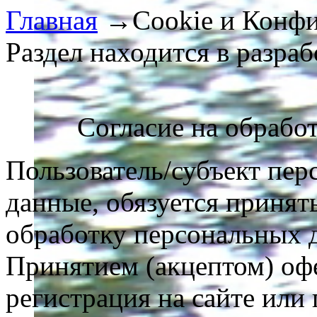
Главная
→
Cookie и Конф
Раздел находится в разраб
Согласие на обрабо
Пользователь/субъект пер
данные, обязуется принят
обработку персональных 
Принятием (акцептом) оф
регистрация на сайте или