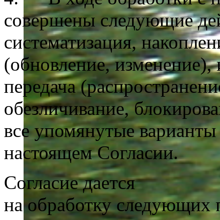
совершены следующие дейс
систематизация, накоплен
(обновление, изменение), 
передача (распространение
обезличивание, блокиров
все упомянутые варианты 
настоящем Согласии.
Согласие дается
на обработку следующих 