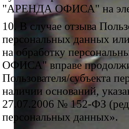
"АРЕНДА ОФИСА" на эле
10. В случае отзыва Поль
персональных данных или
на обработку персональ
ОФИСА" вправе продолжит
Пользователя/субъекта п
наличии оснований, указа
27.07.2006 № 152-ФЗ (ред
персональных данных».