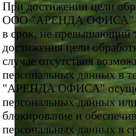
При достижении цели обр
ООО "АРЕНДА ОФИСА" об
в срок, не превышающий 
достижения цели обработ
случае отсутствия возмо
персональных данных в т
"АРЕНДА ОФИСА" осущест
персональных данных или
блокирование и обеспечи
персональных данных в ср