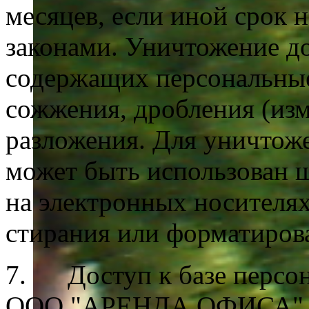
месяцев, если иной срок 
законами. Уничтожение до
содержащих персональные
сожжения, дробления (изм
разложения. Для уничтож
может быть использован 
на электронных носителя
стирания или форматиров
7. Доступ к базе персон
ООО "АРЕНДА ОФИСА"