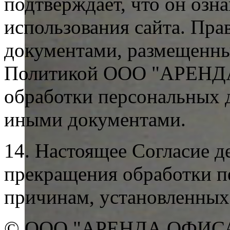
подтверждает, что он озн
использования сайта. Пр
документами, размещенным
Политикой ООО "АРЕНД
обработки персональных 
иными документами.
14. Настоящее Согласие д
прекращения обработки п
причинам, установленных
© ООО "АРЕНДА ОФИСА