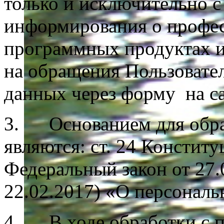
только и исключительно с
информирования о профе
программных продуктах и 
на обращения Пользовате
данных через форму на са
3. Основанием для обра
являются: ст. 24 Констит
Федеральный закон от 27.
22.02.2017) «О персонал
4. В ходе обработки с 